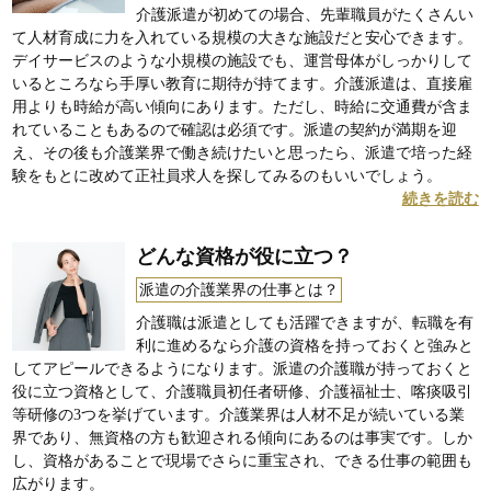
介護派遣が初めての場合、先輩職員がたくさんい
て人材育成に力を入れている規模の大きな施設だと安心できます。
デイサービスのような小規模の施設でも、運営母体がしっかりして
いるところなら手厚い教育に期待が持てます。介護派遣は、直接雇
用よりも時給が高い傾向にあります。ただし、時給に交通費が含ま
れていることもあるので確認は必須です。派遣の契約が満期を迎
え、その後も介護業界で働き続けたいと思ったら、派遣で培った経
験をもとに改めて正社員求人を探してみるのもいいでしょう。
続きを読む
どんな資格が役に立つ？
派遣の介護業界の仕事とは？
介護職は派遣としても活躍できますが、転職を有
利に進めるなら介護の資格を持っておくと強みと
してアピールできるようになります。派遣の介護職が持っておくと
役に立つ資格として、介護職員初任者研修、介護福祉士、喀痰吸引
等研修の3つを挙げています。介護業界は人材不足が続いている業
界であり、無資格の方も歓迎される傾向にあるのは事実です。しか
し、資格があることで現場でさらに重宝され、できる仕事の範囲も
広がります。